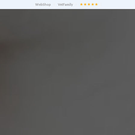
WebShop
VetFamily